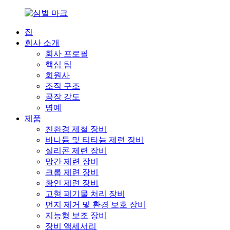
집
회사 소개
회사 프로필
핵심 팀
회원사
조직 구조
공장 강도
명예
제품
친환경 제철 장비
바나듐 및 티타늄 제련 장비
실리콘 제련 장비
망간 제련 장비
크롬 제련 장비
황인 제련 장비
고형 폐기물 처리 장비
먼지 제거 및 환경 보호 장비
지능형 보조 장비
장비 액세서리