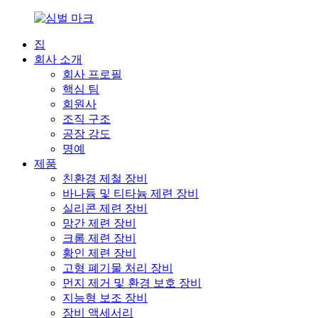
집
회사 소개
회사 프로필
핵심 팀
회원사
조직 구조
공장 강도
명예
제품
친환경 제철 장비
바나듐 및 티타늄 제련 장비
실리콘 제련 장비
망간 제련 장비
크롬 제련 장비
황인 제련 장비
고형 폐기물 처리 장비
먼지 제거 및 환경 보호 장비
지능형 보조 장비
장비 액세서리