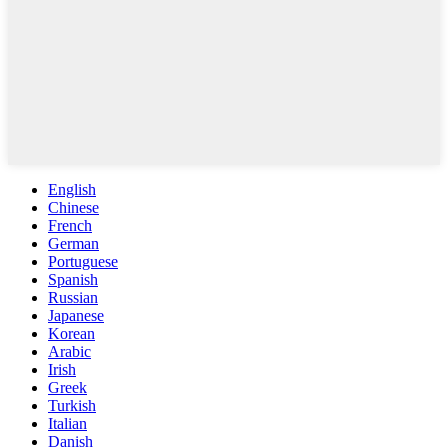
English
Chinese
French
German
Portuguese
Spanish
Russian
Japanese
Korean
Arabic
Irish
Greek
Turkish
Italian
Danish