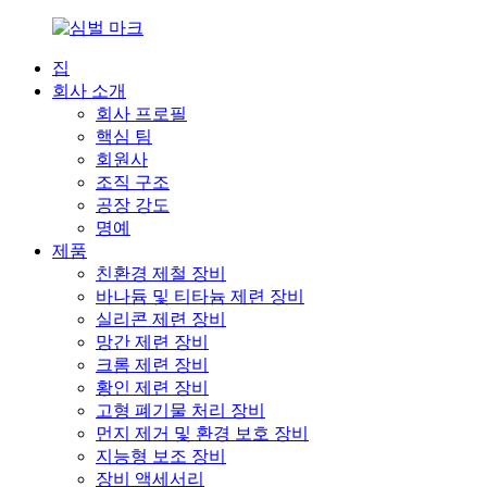
집
회사 소개
회사 프로필
핵심 팀
회원사
조직 구조
공장 강도
명예
제품
친환경 제철 장비
바나듐 및 티타늄 제련 장비
실리콘 제련 장비
망간 제련 장비
크롬 제련 장비
황인 제련 장비
고형 폐기물 처리 장비
먼지 제거 및 환경 보호 장비
지능형 보조 장비
장비 액세서리