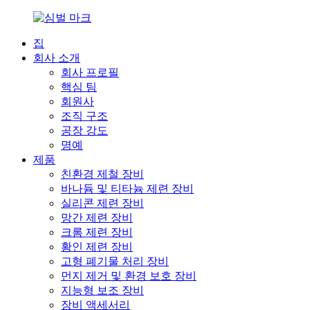
집
회사 소개
회사 프로필
핵심 팀
회원사
조직 구조
공장 강도
명예
제품
친환경 제철 장비
바나듐 및 티타늄 제련 장비
실리콘 제련 장비
망간 제련 장비
크롬 제련 장비
황인 제련 장비
고형 폐기물 처리 장비
먼지 제거 및 환경 보호 장비
지능형 보조 장비
장비 액세서리