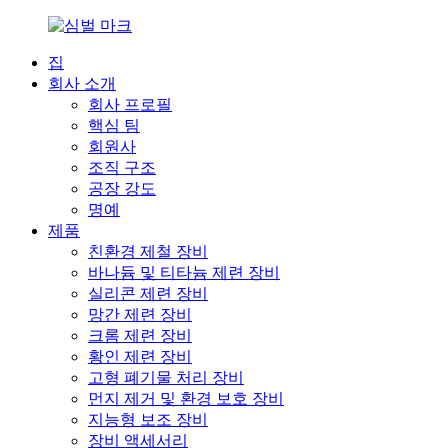
집
회사 소개
회사 프로필
핵심 팀
회원사
조직 구조
공장 강도
명예
제품
친환경 제철 장비
바나듐 및 티타늄 제련 장비
실리콘 제련 장비
망간 제련 장비
크롬 제련 장비
황인 제련 장비
고형 폐기물 처리 장비
먼지 제거 및 환경 보호 장비
지능형 보조 장비
장비 액세서리