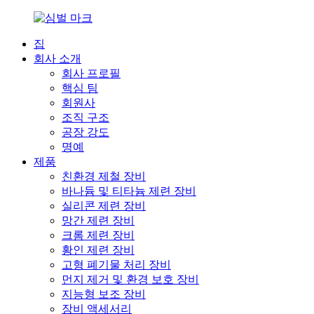
집
회사 소개
회사 프로필
핵심 팀
회원사
조직 구조
공장 강도
명예
제품
친환경 제철 장비
바나듐 및 티타늄 제련 장비
실리콘 제련 장비
망간 제련 장비
크롬 제련 장비
황인 제련 장비
고형 폐기물 처리 장비
먼지 제거 및 환경 보호 장비
지능형 보조 장비
장비 액세서리