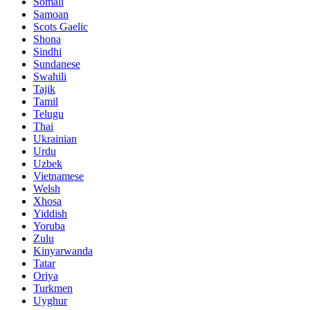
Somali
Samoan
Scots Gaelic
Shona
Sindhi
Sundanese
Swahili
Tajik
Tamil
Telugu
Thai
Ukrainian
Urdu
Uzbek
Vietnamese
Welsh
Xhosa
Yiddish
Yoruba
Zulu
Kinyarwanda
Tatar
Oriya
Turkmen
Uyghur