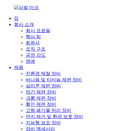
집
회사 소개
회사 프로필
핵심 팀
회원사
조직 구조
공장 강도
명예
제품
친환경 제철 장비
바나듐 및 티타늄 제련 장비
실리콘 제련 장비
망간 제련 장비
크롬 제련 장비
황인 제련 장비
고형 폐기물 처리 장비
먼지 제거 및 환경 보호 장비
지능형 보조 장비
장비 액세서리