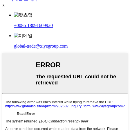
x
+0086-18091609920
global-trade@xiyegroup.com