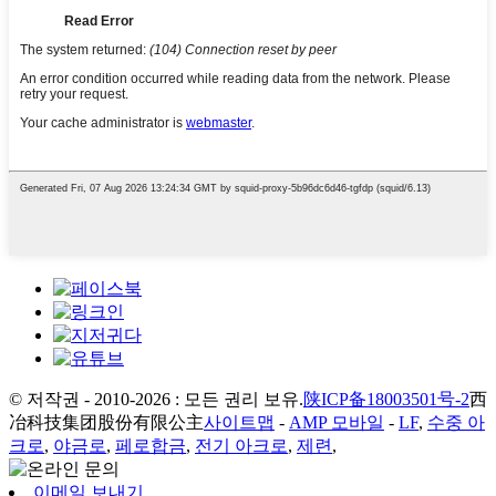
© 저작권 - 2010-2026 : 모든 권리 보유.
陕ICP备18003501号-2
西
冶科技集团股份有限公主
사이트맵
-
AMP 모바일
-
LF
,
수중 아
크로
,
야금로
,
페로합금
,
전기 아크로
,
제련
,
이메일 보내기