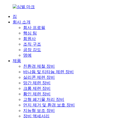
집
회사 소개
회사 프로필
핵심 팀
회원사
조직 구조
공장 강도
명예
제품
친환경 제철 장비
바나듐 및 티타늄 제련 장비
실리콘 제련 장비
망간 제련 장비
크롬 제련 장비
황인 제련 장비
고형 폐기물 처리 장비
먼지 제거 및 환경 보호 장비
지능형 보조 장비
장비 액세서리