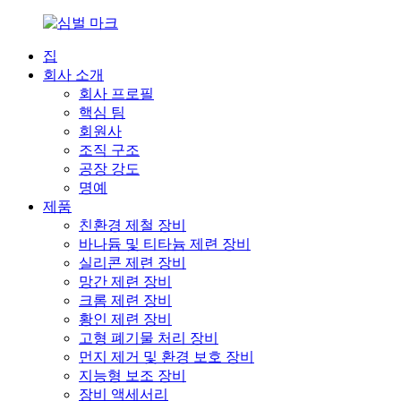
집
회사 소개
회사 프로필
핵심 팀
회원사
조직 구조
공장 강도
명예
제품
친환경 제철 장비
바나듐 및 티타늄 제련 장비
실리콘 제련 장비
망간 제련 장비
크롬 제련 장비
황인 제련 장비
고형 폐기물 처리 장비
먼지 제거 및 환경 보호 장비
지능형 보조 장비
장비 액세서리