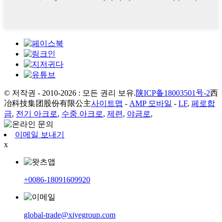
© 저작권 - 2010-2026 : 모든 권리 보유.
陕ICP备18003501号-2
西
冶科技集团股份有限公主
사이트맵
-
AMP 모바일
-
LF
,
페로합
금
,
전기 아크로
,
수중 아크로
,
제련
,
야금로
,
이메일 보내기
x
+0086-18091609920
global-trade@xiyegroup.com