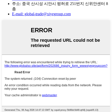
주소: 중국 산시성 시안시 펑허로 251번지 신위안센터 8
층
E-mail: global-trade@xiyegroup.com