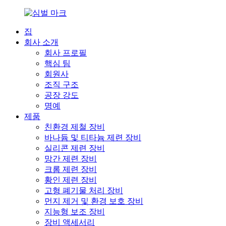
집
회사 소개
회사 프로필
핵심 팀
회원사
조직 구조
공장 강도
명예
제품
친환경 제철 장비
바나듐 및 티타늄 제련 장비
실리콘 제련 장비
망간 제련 장비
크롬 제련 장비
황인 제련 장비
고형 폐기물 처리 장비
먼지 제거 및 환경 보호 장비
지능형 보조 장비
장비 액세서리