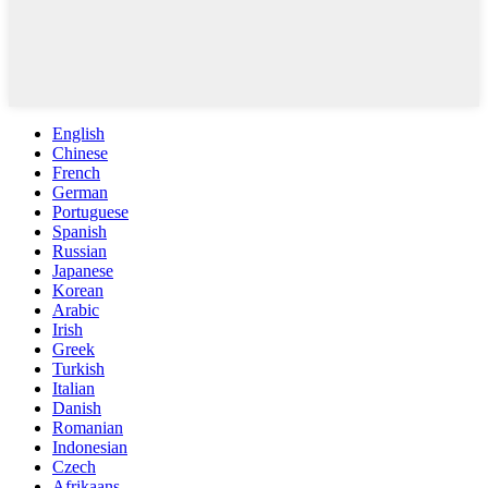
English
Chinese
French
German
Portuguese
Spanish
Russian
Japanese
Korean
Arabic
Irish
Greek
Turkish
Italian
Danish
Romanian
Indonesian
Czech
Afrikaans